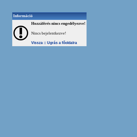
Információ
Hozzáférés nincs engedélyezve!
Nincs bejelentkezve!
Vissza ::
Ugrás a főoldalra