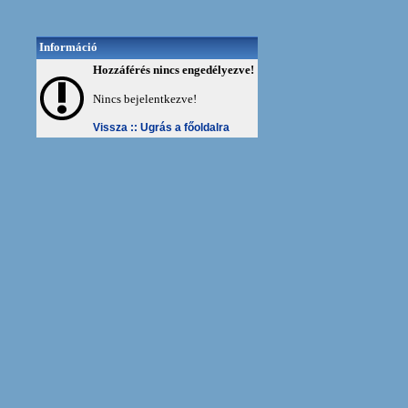
Információ
Hozzáférés nincs engedélyezve!
Nincs bejelentkezve!
Vissza ::
Ugrás a főoldalra