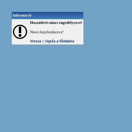
Információ
Hozzáférés nincs engedélyezve!
Nincs bejelentkezve!
Vissza ::
Ugrás a főoldalra