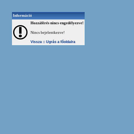
Információ
Hozzáférés nincs engedélyezve!
Nincs bejelentkezve!
Vissza ::
Ugrás a főoldalra