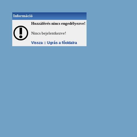
Információ
Hozzáférés nincs engedélyezve!
Nincs bejelentkezve!
Vissza ::
Ugrás a főoldalra