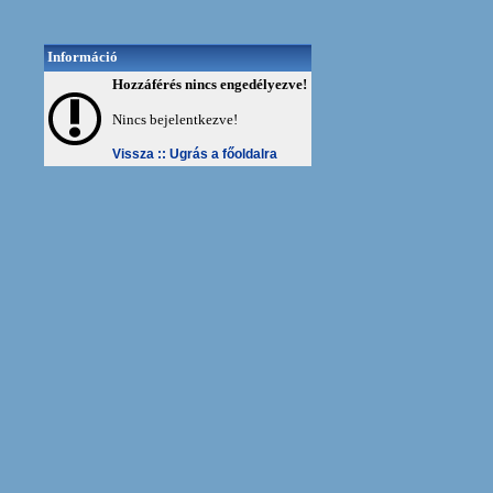
Információ
Hozzáférés nincs engedélyezve!
Nincs bejelentkezve!
Vissza ::
Ugrás a főoldalra