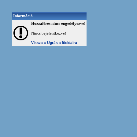
Információ
Hozzáférés nincs engedélyezve!
Nincs bejelentkezve!
Vissza ::
Ugrás a főoldalra