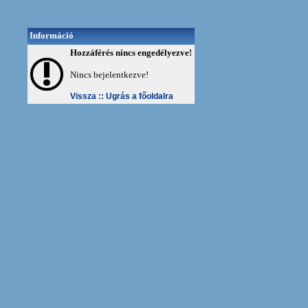
Információ
Hozzáférés nincs engedélyezve!
Nincs bejelentkezve!
Vissza ::
Ugrás a főoldalra