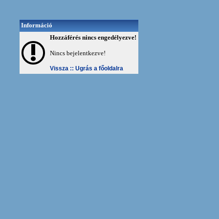
Információ
Hozzáférés nincs engedélyezve!
Nincs bejelentkezve!
Vissza ::
Ugrás a főoldalra