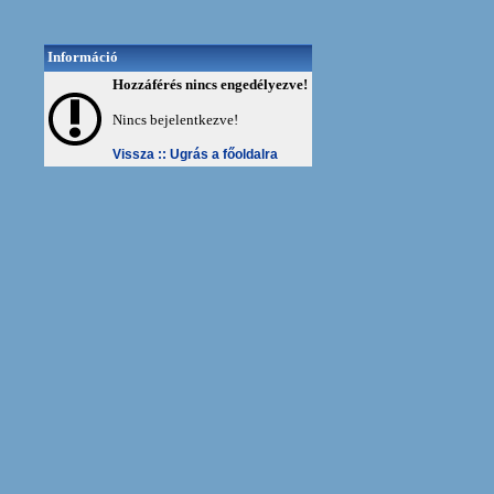
Információ
Hozzáférés nincs engedélyezve!
Nincs bejelentkezve!
Vissza ::
Ugrás a főoldalra