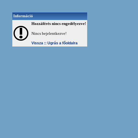
Információ
Hozzáférés nincs engedélyezve!
Nincs bejelentkezve!
Vissza ::
Ugrás a főoldalra