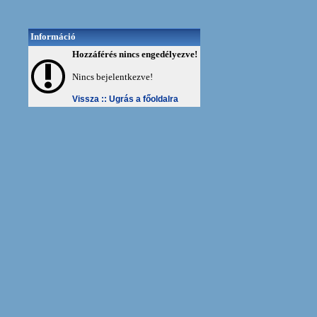
Információ
Hozzáférés nincs engedélyezve!
Nincs bejelentkezve!
Vissza ::
Ugrás a főoldalra