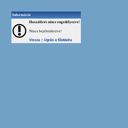
Információ
Hozzáférés nincs engedélyezve!
Nincs bejelentkezve!
Vissza ::
Ugrás a főoldalra