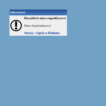
Információ
Hozzáférés nincs engedélyezve!
Nincs bejelentkezve!
Vissza ::
Ugrás a főoldalra