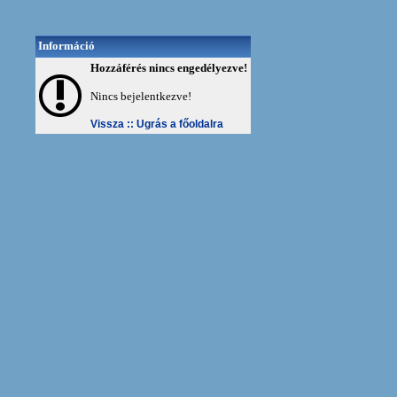
Információ
Hozzáférés nincs engedélyezve!
Nincs bejelentkezve!
Vissza ::
Ugrás a főoldalra