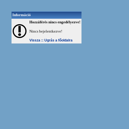
Információ
Hozzáférés nincs engedélyezve!
Nincs bejelentkezve!
Vissza ::
Ugrás a főoldalra