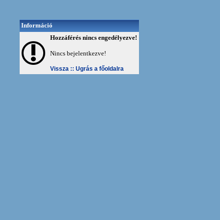
Információ
Hozzáférés nincs engedélyezve!
Nincs bejelentkezve!
Vissza ::
Ugrás a főoldalra