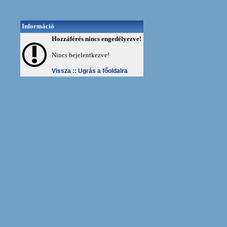
Információ
Hozzáférés nincs engedélyezve!
Nincs bejelentkezve!
Vissza ::
Ugrás a főoldalra