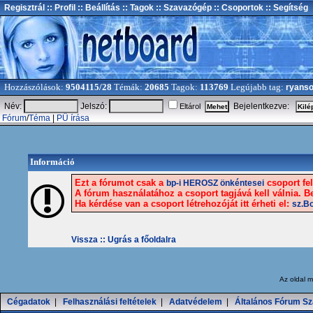
Regisztrál
:: Profil
:: Beállítás
:: Tagok
:: Szavazógép
:: Csoportok
:: Segítség
Hozzászólások:
9504115/28
Témák:
20685
Tagok:
113769
Legújabb tag:
ryans
Név:
Jelszó:
Bejelentkezve:
Eltárol
Fórum
/
Téma
|
PÜ írása
Információ
Ezt a fórumot csak a
csoport fel
bp-i HEROSZ önkéntesei
A fórum használatához a csoport tagjává kell válnia. Be
Ha kérdése van a csoport létrehozóját itt érheti el:
sz.Bo
Vissza ::
Ugrás a főoldalra
Az oldal
m
Cégadatok
|
Felhasználási feltételek
|
Adatvédelem
|
Általános Fórum Sz