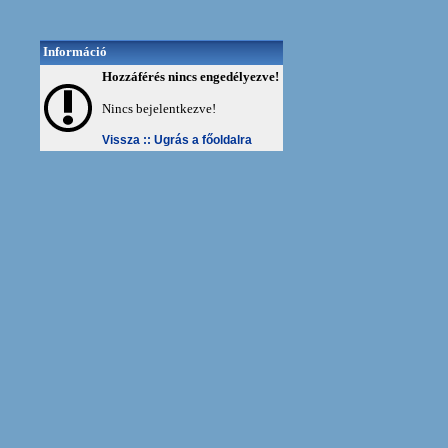
Információ
Hozzáférés nincs engedélyezve!
Nincs bejelentkezve!
Vissza ::
Ugrás a főoldalra