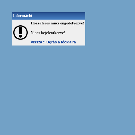
Információ
Hozzáférés nincs engedélyezve!
Nincs bejelentkezve!
Vissza ::
Ugrás a főoldalra