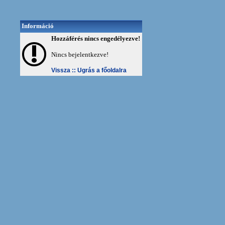
Információ
Hozzáférés nincs engedélyezve!
Nincs bejelentkezve!
Vissza ::
Ugrás a főoldalra