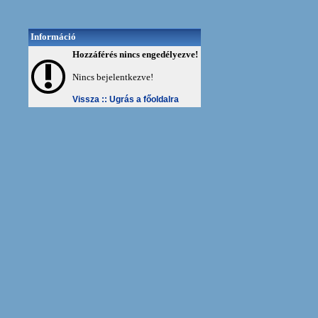
Információ
Hozzáférés nincs engedélyezve!
Nincs bejelentkezve!
Vissza ::
Ugrás a főoldalra