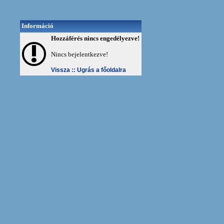
Információ
Hozzáférés nincs engedélyezve!
Nincs bejelentkezve!
Vissza ::
Ugrás a főoldalra