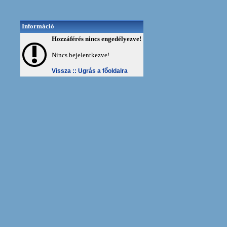
Információ
Hozzáférés nincs engedélyezve!
Nincs bejelentkezve!
Vissza ::
Ugrás a főoldalra