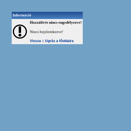
Információ
Hozzáférés nincs engedélyezve!
Nincs bejelentkezve!
Vissza ::
Ugrás a főoldalra