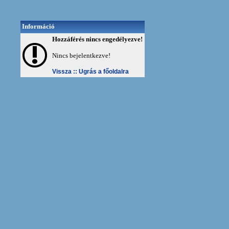
Információ
Hozzáférés nincs engedélyezve!
Nincs bejelentkezve!
Vissza ::
Ugrás a főoldalra