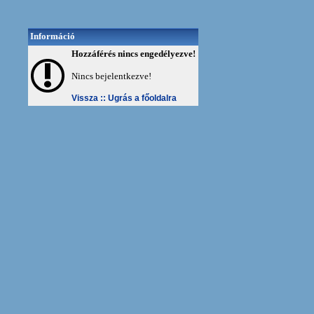
Információ
Hozzáférés nincs engedélyezve!
Nincs bejelentkezve!
Vissza ::
Ugrás a főoldalra