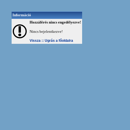
Információ
Hozzáférés nincs engedélyezve!
Nincs bejelentkezve!
Vissza ::
Ugrás a főoldalra