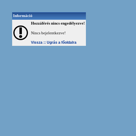
Információ
Hozzáférés nincs engedélyezve!
Nincs bejelentkezve!
Vissza ::
Ugrás a főoldalra