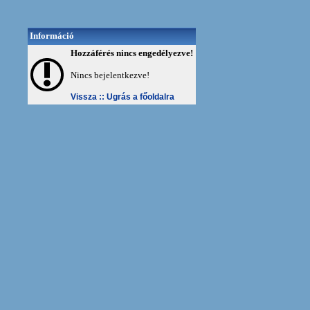
Információ
Hozzáférés nincs engedélyezve!
Nincs bejelentkezve!
Vissza ::
Ugrás a főoldalra