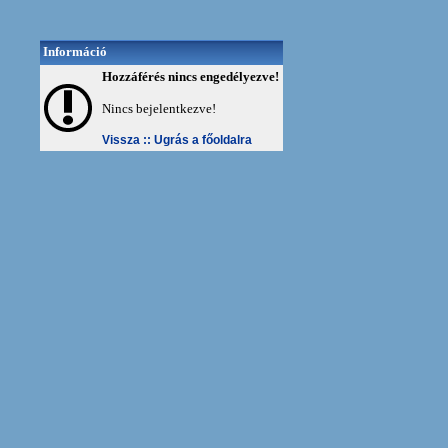
Információ
Hozzáférés nincs engedélyezve!
Nincs bejelentkezve!
Vissza ::
Ugrás a főoldalra