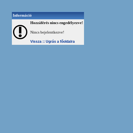
Információ
Hozzáférés nincs engedélyezve!
Nincs bejelentkezve!
Vissza ::
Ugrás a főoldalra