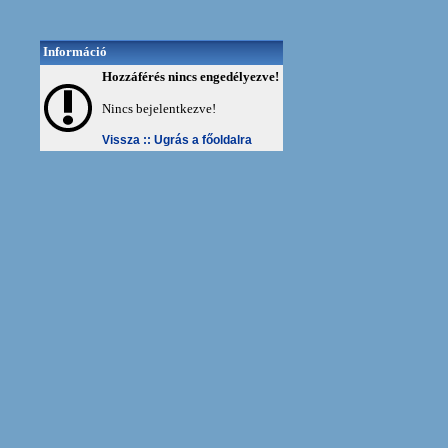
Információ
Hozzáférés nincs engedélyezve!
Nincs bejelentkezve!
Vissza ::
Ugrás a főoldalra