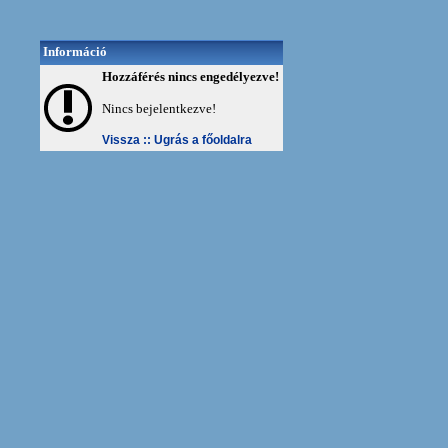
Információ
Hozzáférés nincs engedélyezve!
Nincs bejelentkezve!
Vissza ::
Ugrás a főoldalra