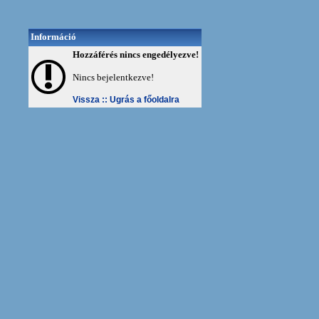
Információ
Hozzáférés nincs engedélyezve!
Nincs bejelentkezve!
Vissza ::
Ugrás a főoldalra