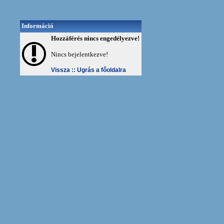
Információ
Hozzáférés nincs engedélyezve!
Nincs bejelentkezve!
Vissza ::
Ugrás a főoldalra