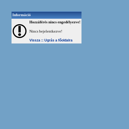
Információ
Hozzáférés nincs engedélyezve!
Nincs bejelentkezve!
Vissza ::
Ugrás a főoldalra