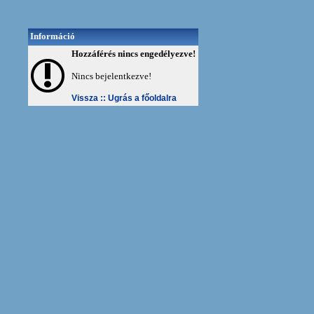
Információ
Hozzáférés nincs engedélyezve!
Nincs bejelentkezve!
Vissza ::
Ugrás a főoldalra