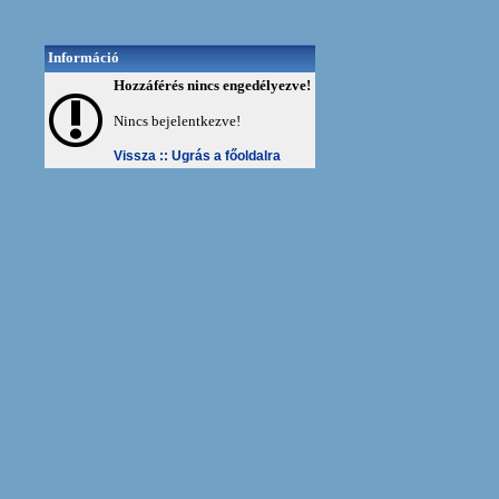
Információ
Hozzáférés nincs engedélyezve!
Nincs bejelentkezve!
Vissza ::
Ugrás a főoldalra