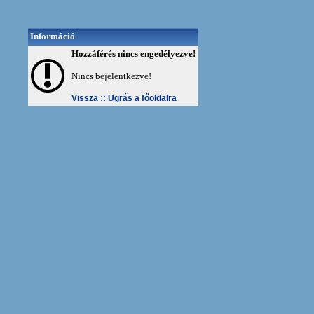
Információ
Hozzáférés nincs engedélyezve!
Nincs bejelentkezve!
Vissza ::
Ugrás a főoldalra