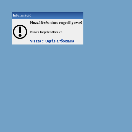
Információ
Hozzáférés nincs engedélyezve!
Nincs bejelentkezve!
Vissza ::
Ugrás a főoldalra