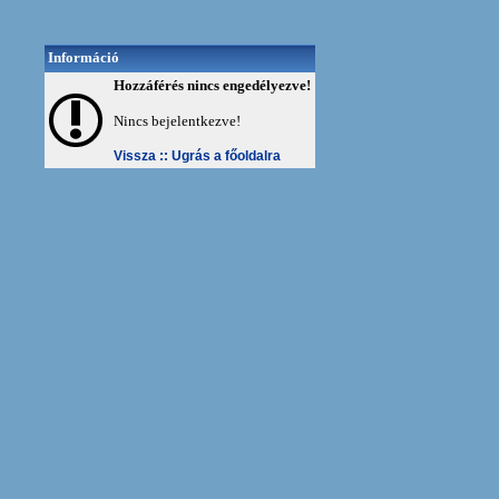
Információ
Hozzáférés nincs engedélyezve!
Nincs bejelentkezve!
Vissza ::
Ugrás a főoldalra