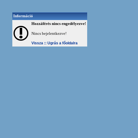
Információ
Hozzáférés nincs engedélyezve!
Nincs bejelentkezve!
Vissza ::
Ugrás a főoldalra