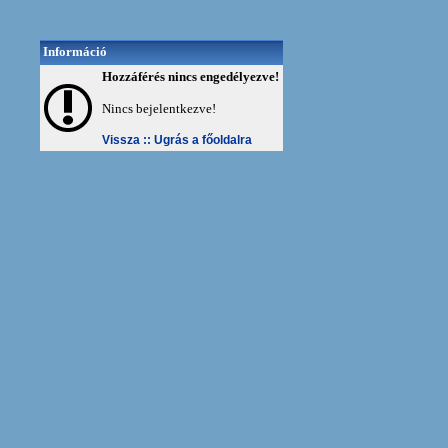
Információ
Hozzáférés nincs engedélyezve!
Nincs bejelentkezve!
Vissza ::
Ugrás a főoldalra