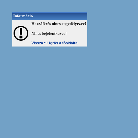
Információ
Hozzáférés nincs engedélyezve!
Nincs bejelentkezve!
Vissza ::
Ugrás a főoldalra