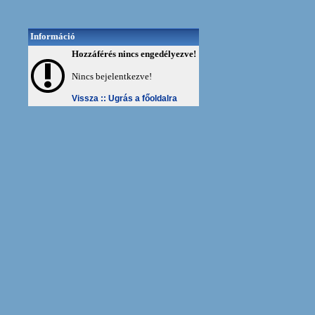
Információ
Hozzáférés nincs engedélyezve!
Nincs bejelentkezve!
Vissza ::
Ugrás a főoldalra