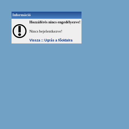
Információ
Hozzáférés nincs engedélyezve!
Nincs bejelentkezve!
Vissza ::
Ugrás a főoldalra