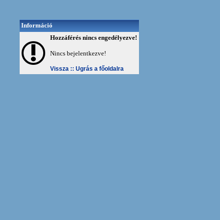
Információ
Hozzáférés nincs engedélyezve!
Nincs bejelentkezve!
Vissza ::
Ugrás a főoldalra