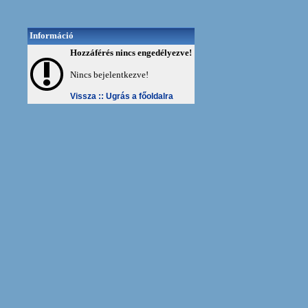
Információ
Hozzáférés nincs engedélyezve!
Nincs bejelentkezve!
Vissza ::
Ugrás a főoldalra